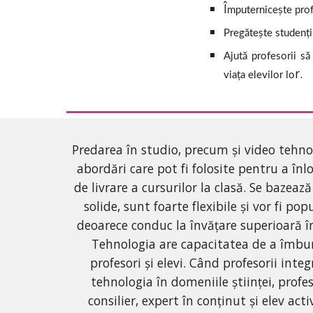
Î
mputernicește profe
Pregătește studenți
Ajută profesorii să
r.
viața elevilor lo
Predarea în studio, precum și video tehno
abordări care pot fi folosite pentru a în
de livrare a cursurilor la clasă. Se bazează
solide, sunt foarte flexibile și vor fi pop
deoarece conduc la învățare superioară în
Tehnologia are capacitatea de a îmbunăt
profesori și elevi. Când profesorii integ
tehnologia în domeniile științei, profeso
consilier, expert în conținut și elev acti