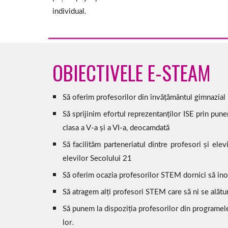
individual.
OBIECTIVELE E-STEAM
Să oferim profesorilor din învățământul gimnazial re
Să sprijinim efortul reprezentanților ISE prin pun
clasa a V-a și a VI-a, deocamdată
Să facilităm parteneriatul dintre profesori și el
elevilor Secolului 21
Să oferim ocazia profesorilor STEM dornici să inove
Să atragem alți profesori STEM care să ni se alătu
Să punem la dispoziția profesorilor din programele 
.
lor