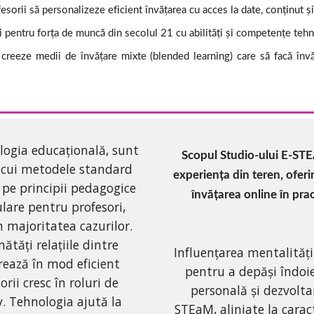
sorii să personalizeze eficient învățarea cu acces la date, conținut și
i pentru forța de muncă din secolul 21 cu abilități și competențe te
 creeze medii de învățare mixte (blended learning) care să facă înv
logia educațională, sunt 
Scopul Studio-ului E-STE
locui metodele standard 
experiența din teren, oferin
 pe principii pedagogice 
învățarea online în prac
ulare pentru profesori, 
 majoritatea cazurilor. 
ăți relațiile dintre 
Influențarea mentalității 
rează în mod eficient 
pentru a depăși îndoiel
rii cresc în roluri de 
personală și dezvolta
v. Tehnologia ajută la 
STEaM, aliniate la caracte