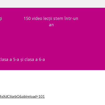
ți
150 video lecții stem într-un 
an
lasa a 5-a și clasa a 6-a
4xXdCtjprbQ&pbjreload=101