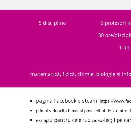
5 discipline
5 profesori i
30 ore/discipl
1 an
matematică, fizică, chimie, biologie și in
pagina Facebook e-steam
:
https://www.fa
primul videoclip filmat și post-editat de 2 dintre ti
u pentru cele
-lecții pe c
exampl
 150 video