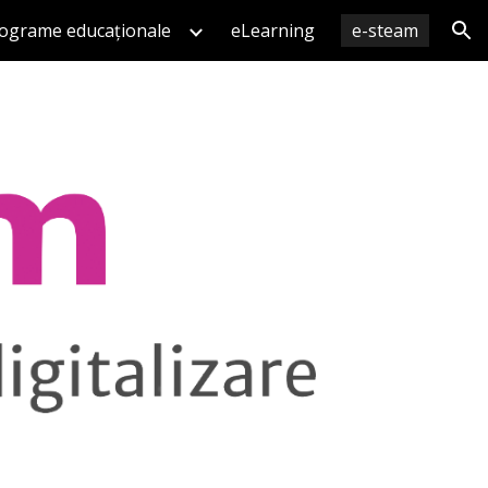
ograme educaționale
eLearning
e-steam
ion