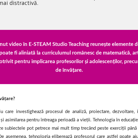
mai distractivă.
inut video în E-STEAM Studio Teaching reunește elemente de 
poate fi aliniată la curriculumul românesc de matematică, arte
vit pentru implicarea profesorilor și adolescenților, precum ș
de învățare.
nvățare?
care investighează procesul de analiză, proiectare, dezvoltare, 
și asimilarea pentru întreaga perioadă a vieții. Tehnologia în educație 
ze subiectele pot petrece mai mult timp trecând peste exerciții până 
De asemenea, tehnologia eliberează profesorul care astfel poate aju