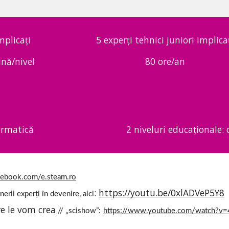
mplicați
5 experți tehnici juniori implica
ină/nivel
80 ore/an
formatică
2 niveluri educaționale: c
cebook.com/e.steam.ro
: 
https://youtu.be/0xlADVeP5Y8
nerii experți în devenire, aici
are le vom crea
 // „scishow”:
https://www.youtube.com/watch?v=