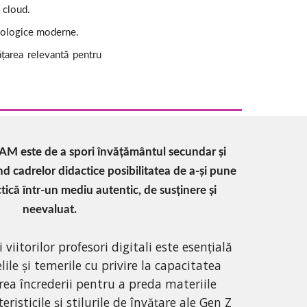
 cloud.
hnologice moderne.
ățarea relevantă pentru
AM este de a spori învățământul secundar și 
d cadrelor didactice posibilitatea de a-și pune 
tică într-un mediu autentic, de susținere și 
neevaluat.
viitorilor profesori digitali este esențială 
ile și temerile cu privire la capacitatea 
rea încrederii pentru a preda materiile 
risticile și stilurile de învățare ale Gen Z 