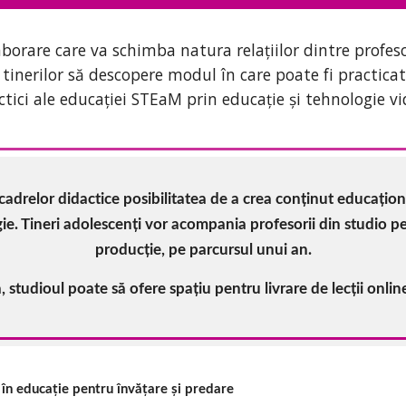
rare care va schimba natura relațiilor dintre profesori
 tinerilor să descopere modul în care poate fi practicat
ctici ale educației STEaM prin educație și tehnologie vi
adrelor didactice posibilitatea de a crea conținut educaționa
e. Tineri adolescenți vor acompania profesorii din studio pen
producție, pe parcursul unui an.
 studioul poate să ofere spațiu pentru livrare de lecții onlin
 în educație pentru învățare și predare