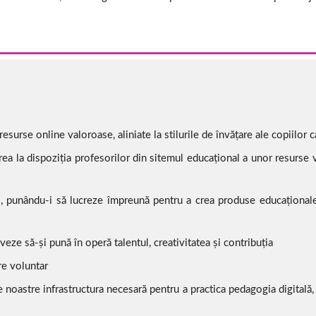
surse online valoroase, aliniate la stilurile de învățare ale copiilor 
erea la dispoziția profesorilor din sitemul educațional a unor resurse
evi, punându-i să lucreze împreună pentru a crea produse educaționale
ze să-și pună în operă talentul, creativitatea și contribuția
re voluntar
noastre infrastructura necesară pentru a practica pedagogia digitală, 