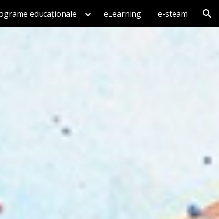
ograme educaționale
eLearning
e-steam
ion